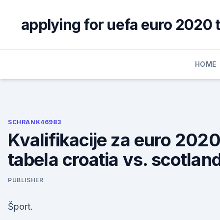
Skip
to
applying for uefa euro 2020 t
content
HOME
SCHRANK46983
Kvalifikacije za euro 202
tabela croatia vs. scotlan
PUBLISHER
Šport.