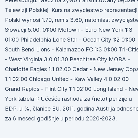
Petersburgu. Mecz na żywo transmitowany będzie
Telewizji Polskiej. Kurs na zwycięstwo reprezentacji
Polski wynosi 1.79, remis 3.60, natomiast zwycięst
Słowacji 5.00. 01:00 Motown - Euro New York 1:3
01:00 Philadelphia Lone Star - Ocean City 1:2 01:00
South Bend Lions - Kalamazoo FC 1:3 01:00 Tri-Citi
- West Virginia 3:0 01:30 Peachtree City MOBA -
Charlotte Eagles 1:1 02:00 Cedar - New Jersey Cop
1:1 02:00 Chicago United - Kaw Valley 4:0 02:00
Grand Rapids - Flint City 1:1 02:00 Long Island - Ne
York tabela 1: Učešće rashoda za (neto) penzije u
BDP, u %, članice EU, 2011. godina Austrija odnosn
za 6 meseci godišnje u periodu 2020-2023.